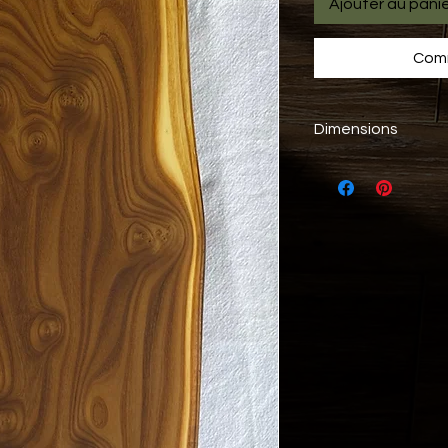
Ajouter au pani
Comm
Dimensions
Longueur
Largeur
Épaisseur