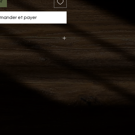
er
ander et payer
22"
9" 1/2
1"