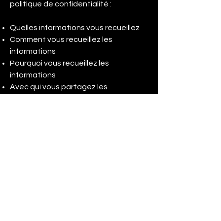
politique de confidentialité :
Quelles informations vous recueillez
Comment vous recueillez les
informations
Pourquoi vous recueillez les
informations
Avec qui vous partagez les
informations
Où sont stockées les informations
Combien de temps vous conservez
les informations
Comment vous protégez les
informations
Les modifications ou mises à jour de la
Politique de confidentialité.
Cliquez ici
pour obtenir des
informations plus détaillées sur la