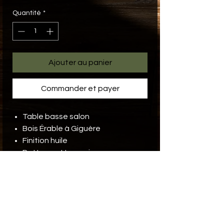
Quantité
*
Ajouter au panier
Commander et payer
Table basse salon
Bois Érable à Giguère
Finition huile
Pattes en
U
en acier
Dimensions
Largeur
37" 1/2